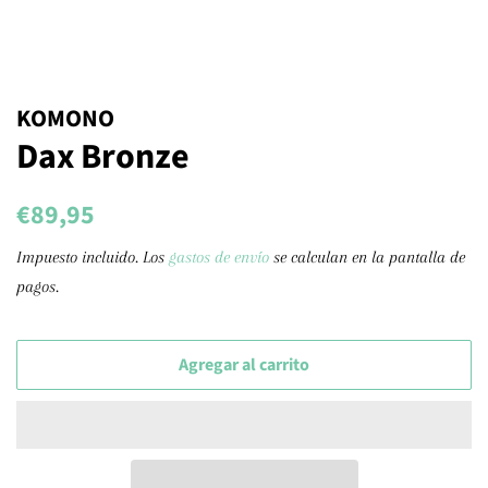
KOMONO
Dax Bronze
Precio
Precio
€89,95
habitual
de
Impuesto incluido. Los
gastos de envío
se calculan en la pantalla de
venta
pagos.
Agregar al carrito