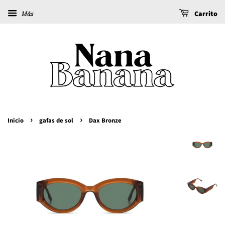
Carrito
Más
›
›
Inicio
gafas de sol
Dax Bronze